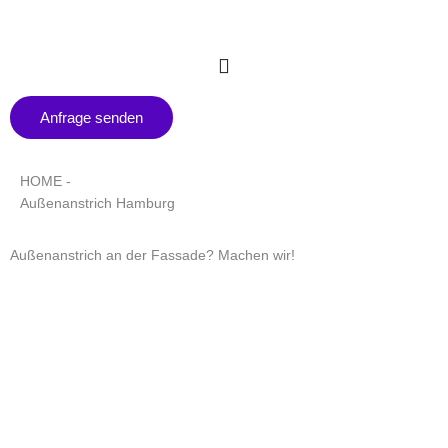
Zum
Inhalt
springen
Anfrage senden
HOME -
Außenanstrich Hamburg
Außenanstrich an der Fassade? Machen wir!