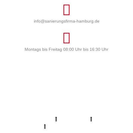
info@sanierungsfirma-hamburg.de
Montags bis Freitag 08:00 Uhr bis 16:30 Uhr
Profi Maler Hamburg
|
Mein Klempner Hamburg
Profi Bodenleger
Hamburg
|
Mein Maler Hamburg
|
Profi Parkettschleifer Hamburg
|
Elektriker/-in Hamburg
|
Sanierungsfirma Hamburg
|
1A
Fliesenleger Hamburg
|
Fassadenprofis Hamburg
|
Farbenfachhandel Hamburg
|
Bodenfachhandel Hamburg
|
Photovoltaik-Anlage Hamburg
|
Fugenlose Böden Hamburg
Hamburg
|
Bio Maler Hamburg
|
Badsanierung Hamburg
|
Der
Prozessmeister
|
KSB Hamburg
|
Meisterview Handwerkssoftware
|
Parkettschleifer Hamburg
|
Lumiio Salonapp
|
Profi-
Rohrreinigungsdienst
|
Proma-farben
|
bio-maler.de
|
Mein Maler