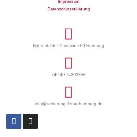
Impressum
Datenschutzerklärung
Cookie-Einstellungen
Bahrenfelder Chaussee 80 Hamburg
+49 40 74303356
info@sanierungsfirma-hamburg.de
F
I
a
n
c
s