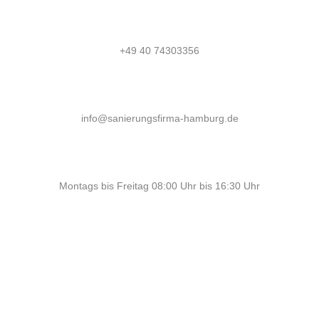
+49 40 74303356
info@sanierungsfirma-hamburg.de
Montags bis Freitag 08:00 Uhr bis 16:30 Uhr
Profi Maler Hamburg
|
Mein Klempner Hamburg
Profi Bodenleger
Hamburg
|
Mein Maler Hamburg
|
Profi Parkettschleifer Hamburg
|
Elektriker/-in Hamburg
|
Sanierungsfirma Hamburg
|
1A
Fliesenleger Hamburg
|
Fassadenprofis Hamburg
|
Farbenfachhandel Hamburg
|
Bodenfachhandel Hamburg
|
Photovoltaik-Anlage Hamburg
|
Fugenlose Böden Hamburg
Hamburg
|
Bio Maler Hamburg
|
Badsanierung Hamburg
|
Der