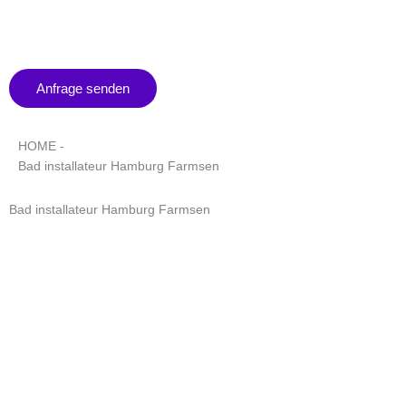
Zum
Inhalt
springen
Anfrage senden
HOME -
Bad installateur Hamburg Farmsen
Bad installateur Hamburg Farmsen