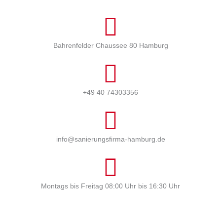
Bahrenfelder Chaussee 80 Hamburg
+49 40 74303356
info@sanierungsfirma-hamburg.de
Montags bis Freitag 08:00 Uhr bis 16:30 Uhr
Profi Maler Hamburg
|
Mein Klempner Hamburg
Profi Bodenleger
Hamburg
|
Mein Maler Hamburg
|
Profi Parkettschleifer Hamburg
|