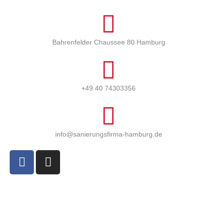
Bahrenfelder Chaussee 80 Hamburg
+49 40 74303356
info@sanierungsfirma-hamburg.de
F
I
a
n
c
s
e
t
b
a
o
g