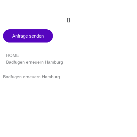
Zum
Inhalt
springen
Anfrage senden
HOME -
Badfugen erneuern Hamburg
Badfugen erneuern Hamburg