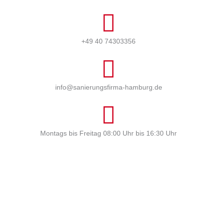
+49 40 74303356
info@sanierungsfirma-hamburg.de
Montags bis Freitag 08:00 Uhr bis 16:30 Uhr
Profi Maler Hamburg
|
Mein Klempner Hamburg
Profi Bodenleger
Hamburg
|
Mein Maler Hamburg
|
Profi Parkettschleifer Hamburg
|
Elektriker/-in Hamburg
|
Sanierungsfirma Hamburg
|
1A
Fliesenleger Hamburg
|
Fassadenprofis Hamburg
|
Farbenfachhandel Hamburg
|
Bodenfachhandel Hamburg
|
Photovoltaik-Anlage Hamburg
|
Fugenlose Böden Hamburg