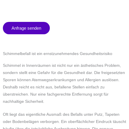
Zum
Inhalt
springen
Anfrage senden
Schimmelbefall ist ein ernstzunehmendes Gesundheitsrisiko
Schimmel in Innenräumen ist nicht nur ein ästhetisches Problem,
sondern stellt eine Gefahr für die Gesundheit dar. Die freigesetzten
Sporen können Atemwegserkrankungen und Allergien auslösen.
Deshalb reicht es nicht aus, befallene Stellen einfach zu
überstreichen. Nur eine fachgerechte Entfernung sorgt für
nachhaltige Sicherheit.
Oft liegt das eigentliche Ausmaß des Befalls unter Putz, Tapeten
oder Bodenbelägen verborgen. Ein oberflächlicher Eindruck täuscht
häufig über die tatsächliche Ausbreitung hinweg. Die genaue