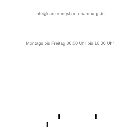
info@sanierungsfirma-hamburg.de
Montags bis Freitag 08:00 Uhr bis 16:30 Uhr
Profi Maler Hamburg
|
Mein Klempner Hamburg
Profi Bodenleger
Hamburg
|
Mein Maler Hamburg
|
Profi Parkettschleifer Hamburg
|
Elektriker/-in Hamburg
|
Sanierungsfirma Hamburg
|
1A
Fliesenleger Hamburg
|
Fassadenprofis Hamburg
|
Farbenfachhandel Hamburg
|
Bodenfachhandel Hamburg
|
Photovoltaik-Anlage Hamburg
|
Fugenlose Böden Hamburg
Hamburg
|
Bio Maler Hamburg
|
Badsanierung Hamburg
|
Der
Prozessmeister
|
KSB Hamburg
|
Meisterview Handwerkssoftware
|
Parkettschleifer Hamburg
|
Lumiio Salonapp
|
Profi-
Rohrreinigungsdienst
|
Proma-farben
|
bio-maler.de
|
Mein Maler
Hamburg
|
Deine Experten
|
Badsanierung-hamburg
|
Schimmel-