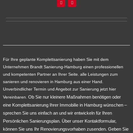
F
I
a
n
c
s
e
t
b
a
o
g
o
r
k
a
m
Für Ihre geplante Komplettsanierung haben Sie mit dem
Unternehmen Brandt Sanierung-Hamburg einen professionellen
und kompetenten Partner an Ihrer Seite. alle Leistungen zum
sanieren und renovieren in Hamburg aus einer Hand.
Unverbindlicher Termin und Angebot zur Sanierung jetzt hier
Ob Sie nur kleinere Maßnahmen benötigen oder
Vereinbaren.
eine Komplettsanierung Ihrer Immobilie in Hamburg wünschen –
sprechen Sie uns einfach an und wir entwickeln für Ihren
Persönlichen Sanierungsplan.
Über unser Kontaktformular,
können Sie uns Ihr Renovierungsvorhaben zusenden. Geben Sie