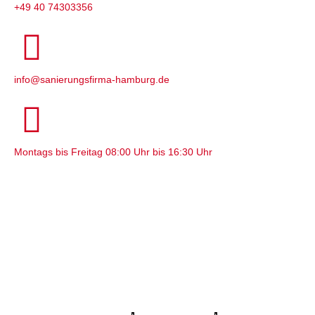
+49 40 74303356
info@sanierungsfirma-hamburg.de
Montags bis Freitag 08:00 Uhr bis 16:30 Uhr
Profi Maler Hamburg
|
Mein Klempner Hamburg
Profi Bodenleger
Hamburg
|
Mein Maler Hamburg
|
Profi Parkettschleifer Hamburg
|
Elektriker/-in Hamburg
|
Sanierungsfirma Hamburg
|
1A
Fliesenleger Hamburg
|
Fassadenprofis Hamburg
|
Farbenfachhandel Hamburg
|
Bodenfachhandel Hamburg
|
Photovoltaik-Anlage Hamburg
|
Fugenlose Böden Hamburg
Hamburg
|
Bio Maler Hamburg
|
Badsanierung Hamburg
|
Der
Prozessmeister
|
KSB Hamburg
|
Meisterview Handwerkssoftware