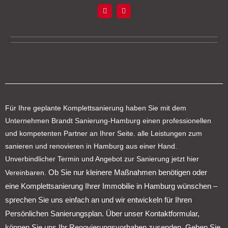
F
I
a
n
c
s
e
t
b
a
o
g
o
r
k
a
m
Für Ihre geplante Komplettsanierung haben Sie mit dem
Unternehmen Brandt Sanierung-Hamburg einen professionellen
und kompetenten Partner an Ihrer Seite. alle Leistungen zum
sanieren und renovieren in Hamburg aus einer Hand.
Unverbindlicher Termin und Angebot zur Sanierung jetzt hier
Ob Sie nur kleinere Maßnahmen benötigen oder
Vereinbaren.
eine Komplettsanierung Ihrer Immobilie in Hamburg wünschen –
sprechen Sie uns einfach an und wir entwickeln für Ihren
Persönlichen Sanierungsplan.
Über unser Kontaktformular,
können Sie uns Ihr Renovierungsvorhaben zusenden. Geben Sie