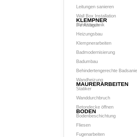
Leitungen sanieren
Wall Box Installation
KLEMPNER
Sanitärtechnik
PV Anlagen
Heizungsbau
Klempnerarbeiten
Badmodernisierung
Badumbau
Behindertengerechte Badsani
Wandheizung
MAURERARBEITEN
Statiker
Wanddurchbruch
Betondecke öffnen
BODEN
Bodenbeschichtung
Fliesen
Fugenarbeiten